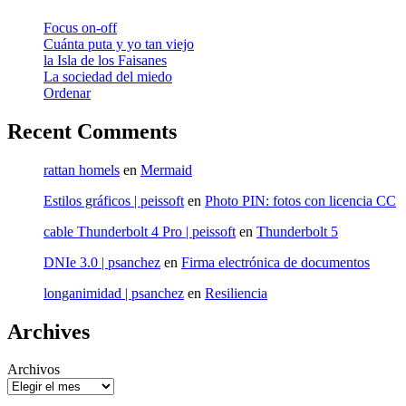
Focus on-off
Cuánta puta y yo tan viejo
la Isla de los Faisanes
La sociedad del miedo
Ordenar
Recent Comments
rattan homels
en
Mermaid
Estilos gráficos | peissoft
en
Photo PIN: fotos con licencia CC
cable Thunderbolt 4 Pro | peissoft
en
Thunderbolt 5
DNIe 3.0 | psanchez
en
Firma electrónica de documentos
longanimidad | psanchez
en
Resiliencia
Archives
Archivos