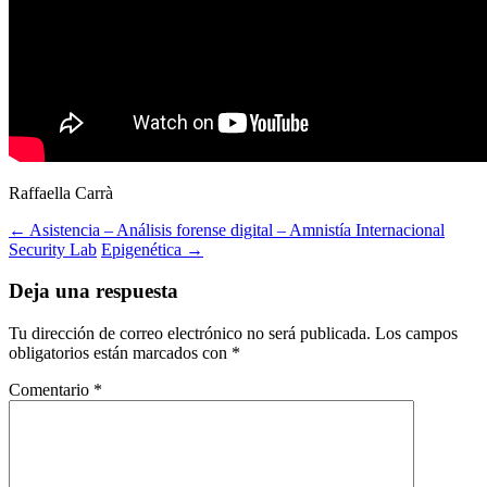
Raffaella Carrà
Navegación
←
Asistencia – Análisis forense digital – Amnistía Internacional
Security Lab
Epigenética
→
de
entradas
Deja una respuesta
Tu dirección de correo electrónico no será publicada.
Los campos
obligatorios están marcados con
*
Comentario
*