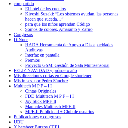
compartido
El hotel de los cuentos
Kiyoshi Suzaki: “Los sistemas ayudan, las personas
hacen que suceda…”
para que los niños aprendan Código
Somos de colores, Amaranto y Zafiro
Congresos
DINper
HADA Herramienta de Apoyo a Discapacidades
Auditivas
Interfaz en pantalla
Premios
Proyecto GSM: Gestión de Sala Multisensorial
FELIZ NAVIDAD y próspero año
Mis direcciones cortas en Google shortener
Mis frases, por Pedro Sánchez
Multitech M P F – I I
Cintas Originales
FDD Multitech M P F – I I
Joy Stick MPF-II
Manuales Multitech MPF-II
MPF-II Publicidad + Club de usuarios
Publicaciones y congresos
UBU
X betabeer Burgos CEEI