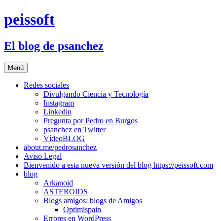
Saltar
peissoft
al
contenido
El blog de psanchez
Menú
Redes sociales
Divulgando Ciencia y Tecnología
Instagram
Linkedin
Pregunta por Pedro en Burgos
psanchez en Twitter
VídeoBLOG
about.me/pedrosanchez
Aviso Legal
Bienvenido a esta nueva versión del blog https://peissoft.com
blog
Arkanoid
ASTEROIDS
Blogs amigos: blogs de Amigos
Optimispain
Errores en WordPress