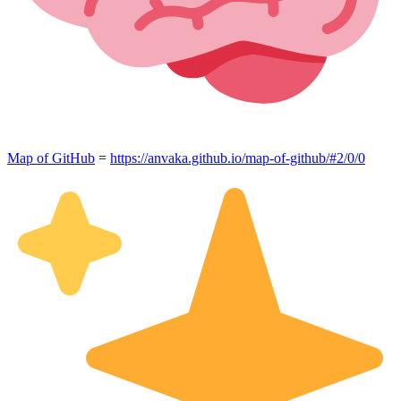
Map of GitHub
=
https://anvaka.github.io/map-of-github/#2/0/0