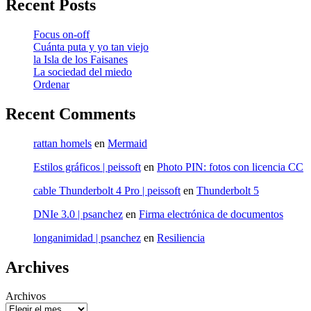
Recent Posts
Focus on-off
Cuánta puta y yo tan viejo
la Isla de los Faisanes
La sociedad del miedo
Ordenar
Recent Comments
rattan homels
en
Mermaid
Estilos gráficos | peissoft
en
Photo PIN: fotos con licencia CC
cable Thunderbolt 4 Pro | peissoft
en
Thunderbolt 5
DNIe 3.0 | psanchez
en
Firma electrónica de documentos
longanimidad | psanchez
en
Resiliencia
Archives
Archivos