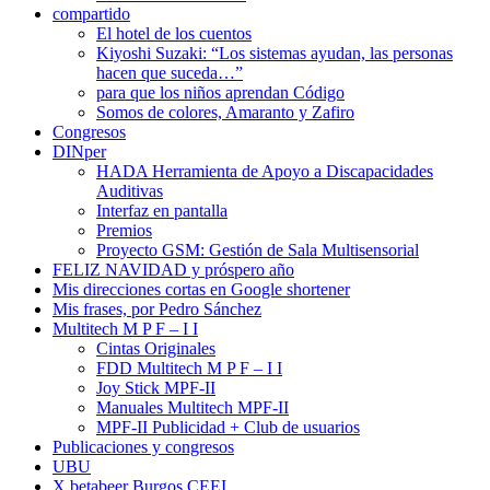
compartido
El hotel de los cuentos
Kiyoshi Suzaki: “Los sistemas ayudan, las personas
hacen que suceda…”
para que los niños aprendan Código
Somos de colores, Amaranto y Zafiro
Congresos
DINper
HADA Herramienta de Apoyo a Discapacidades
Auditivas
Interfaz en pantalla
Premios
Proyecto GSM: Gestión de Sala Multisensorial
FELIZ NAVIDAD y próspero año
Mis direcciones cortas en Google shortener
Mis frases, por Pedro Sánchez
Multitech M P F – I I
Cintas Originales
FDD Multitech M P F – I I
Joy Stick MPF-II
Manuales Multitech MPF-II
MPF-II Publicidad + Club de usuarios
Publicaciones y congresos
UBU
X betabeer Burgos CEEI