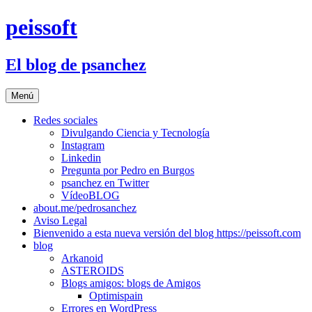
Saltar
peissoft
al
contenido
El blog de psanchez
Menú
Redes sociales
Divulgando Ciencia y Tecnología
Instagram
Linkedin
Pregunta por Pedro en Burgos
psanchez en Twitter
VídeoBLOG
about.me/pedrosanchez
Aviso Legal
Bienvenido a esta nueva versión del blog https://peissoft.com
blog
Arkanoid
ASTEROIDS
Blogs amigos: blogs de Amigos
Optimispain
Errores en WordPress