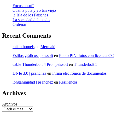
Focus on-off
Cuánta puta y yo tan viejo
la Isla de los Faisanes
La sociedad del miedo
Ordenar
Recent Comments
rattan homels
en
Mermaid
Estilos gráficos | peissoft
en
Photo PIN: fotos con licencia CC
cable Thunderbolt 4 Pro | peissoft
en
Thunderbolt 5
DNIe 3.0 | psanchez
en
Firma electrónica de documentos
longanimidad | psanchez
en
Resiliencia
Archives
Archivos