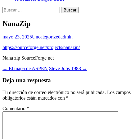
Buscar:
NanaZip
mayo 23, 2025
Uncategorized
admin
https://sourceforge.net/projects/nanazip/
Nana zip SourceForge net
Navegación
←
El mapa de ASPEN
Steve Jobs 1983
→
de
Deja una respuesta
entradas
Tu dirección de correo electrónico no será publicada.
Los campos
obligatorios están marcados con
*
Comentario
*