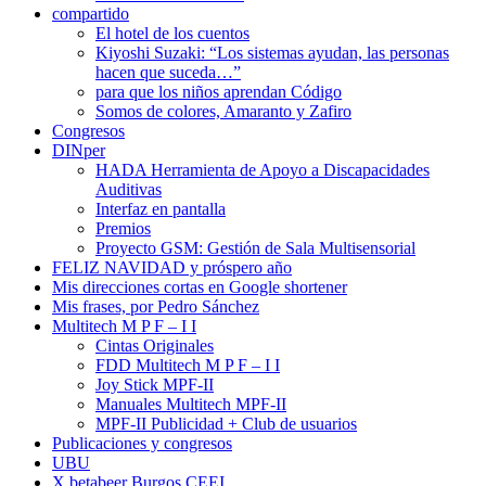
compartido
El hotel de los cuentos
Kiyoshi Suzaki: “Los sistemas ayudan, las personas
hacen que suceda…”
para que los niños aprendan Código
Somos de colores, Amaranto y Zafiro
Congresos
DINper
HADA Herramienta de Apoyo a Discapacidades
Auditivas
Interfaz en pantalla
Premios
Proyecto GSM: Gestión de Sala Multisensorial
FELIZ NAVIDAD y próspero año
Mis direcciones cortas en Google shortener
Mis frases, por Pedro Sánchez
Multitech M P F – I I
Cintas Originales
FDD Multitech M P F – I I
Joy Stick MPF-II
Manuales Multitech MPF-II
MPF-II Publicidad + Club de usuarios
Publicaciones y congresos
UBU
X betabeer Burgos CEEI