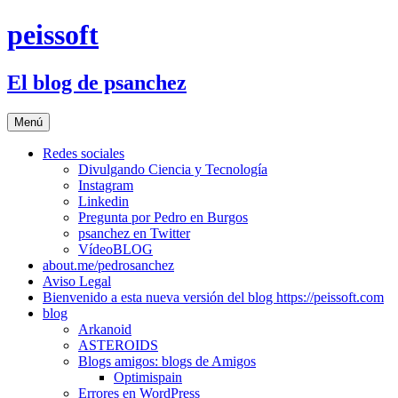
Saltar
peissoft
al
contenido
El blog de psanchez
Menú
Redes sociales
Divulgando Ciencia y Tecnología
Instagram
Linkedin
Pregunta por Pedro en Burgos
psanchez en Twitter
VídeoBLOG
about.me/pedrosanchez
Aviso Legal
Bienvenido a esta nueva versión del blog https://peissoft.com
blog
Arkanoid
ASTEROIDS
Blogs amigos: blogs de Amigos
Optimispain
Errores en WordPress