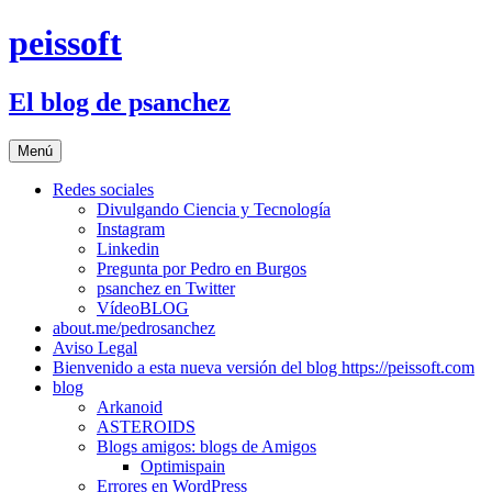
Saltar
peissoft
al
contenido
El blog de psanchez
Menú
Redes sociales
Divulgando Ciencia y Tecnología
Instagram
Linkedin
Pregunta por Pedro en Burgos
psanchez en Twitter
VídeoBLOG
about.me/pedrosanchez
Aviso Legal
Bienvenido a esta nueva versión del blog https://peissoft.com
blog
Arkanoid
ASTEROIDS
Blogs amigos: blogs de Amigos
Optimispain
Errores en WordPress