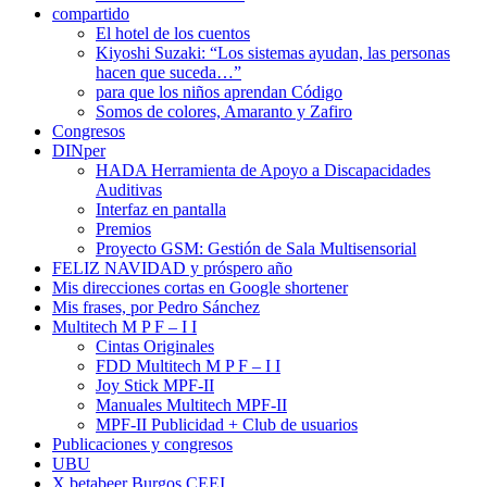
compartido
El hotel de los cuentos
Kiyoshi Suzaki: “Los sistemas ayudan, las personas
hacen que suceda…”
para que los niños aprendan Código
Somos de colores, Amaranto y Zafiro
Congresos
DINper
HADA Herramienta de Apoyo a Discapacidades
Auditivas
Interfaz en pantalla
Premios
Proyecto GSM: Gestión de Sala Multisensorial
FELIZ NAVIDAD y próspero año
Mis direcciones cortas en Google shortener
Mis frases, por Pedro Sánchez
Multitech M P F – I I
Cintas Originales
FDD Multitech M P F – I I
Joy Stick MPF-II
Manuales Multitech MPF-II
MPF-II Publicidad + Club de usuarios
Publicaciones y congresos
UBU
X betabeer Burgos CEEI