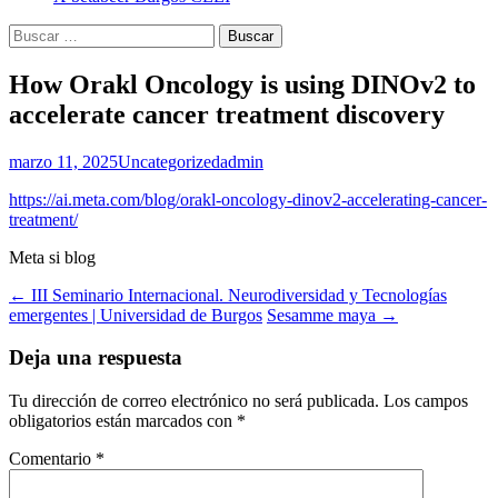
Buscar:
How Orakl Oncology is using DINOv2 to
accelerate cancer treatment discovery
marzo 11, 2025
Uncategorized
admin
https://ai.meta.com/blog/orakl-oncology-dinov2-accelerating-cancer-
treatment/
Meta si blog
Navegación
←
III Seminario Internacional. Neurodiversidad y Tecnologías
emergentes | Universidad de Burgos
Sesamme maya
→
de
entradas
Deja una respuesta
Tu dirección de correo electrónico no será publicada.
Los campos
obligatorios están marcados con
*
Comentario
*