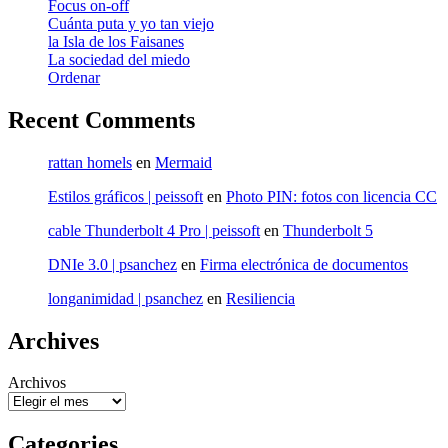
Focus on-off
Cuánta puta y yo tan viejo
la Isla de los Faisanes
La sociedad del miedo
Ordenar
Recent Comments
rattan homels
en
Mermaid
Estilos gráficos | peissoft
en
Photo PIN: fotos con licencia CC
cable Thunderbolt 4 Pro | peissoft
en
Thunderbolt 5
DNIe 3.0 | psanchez
en
Firma electrónica de documentos
longanimidad | psanchez
en
Resiliencia
Archives
Archivos
Categories