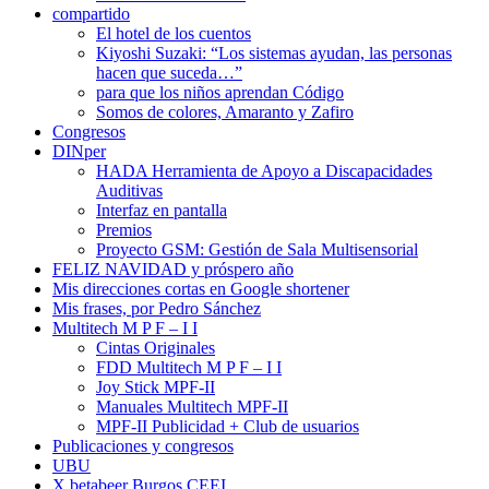
compartido
El hotel de los cuentos
Kiyoshi Suzaki: “Los sistemas ayudan, las personas
hacen que suceda…”
para que los niños aprendan Código
Somos de colores, Amaranto y Zafiro
Congresos
DINper
HADA Herramienta de Apoyo a Discapacidades
Auditivas
Interfaz en pantalla
Premios
Proyecto GSM: Gestión de Sala Multisensorial
FELIZ NAVIDAD y próspero año
Mis direcciones cortas en Google shortener
Mis frases, por Pedro Sánchez
Multitech M P F – I I
Cintas Originales
FDD Multitech M P F – I I
Joy Stick MPF-II
Manuales Multitech MPF-II
MPF-II Publicidad + Club de usuarios
Publicaciones y congresos
UBU
X betabeer Burgos CEEI