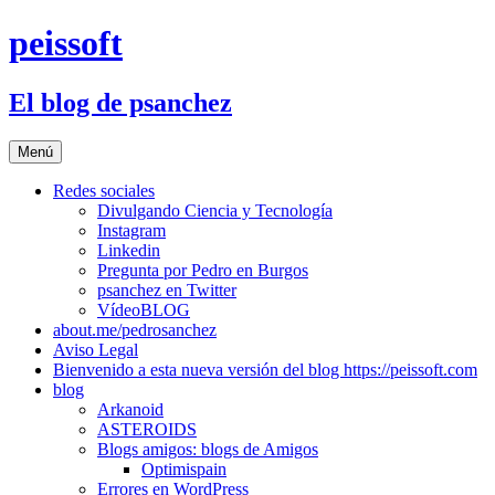
Saltar
peissoft
al
contenido
El blog de psanchez
Menú
Redes sociales
Divulgando Ciencia y Tecnología
Instagram
Linkedin
Pregunta por Pedro en Burgos
psanchez en Twitter
VídeoBLOG
about.me/pedrosanchez
Aviso Legal
Bienvenido a esta nueva versión del blog https://peissoft.com
blog
Arkanoid
ASTEROIDS
Blogs amigos: blogs de Amigos
Optimispain
Errores en WordPress