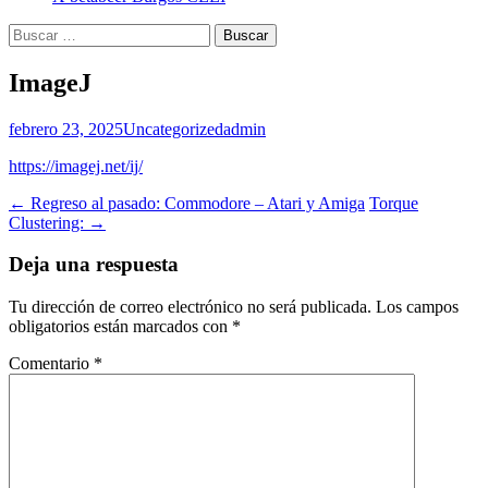
Buscar:
ImageJ
febrero 23, 2025
Uncategorized
admin
https://imagej.net/ij/
Navegación
←
Regreso al pasado: Commodore – Atari y Amiga
Torque
Clustering:
→
de
entradas
Deja una respuesta
Tu dirección de correo electrónico no será publicada.
Los campos
obligatorios están marcados con
*
Comentario
*