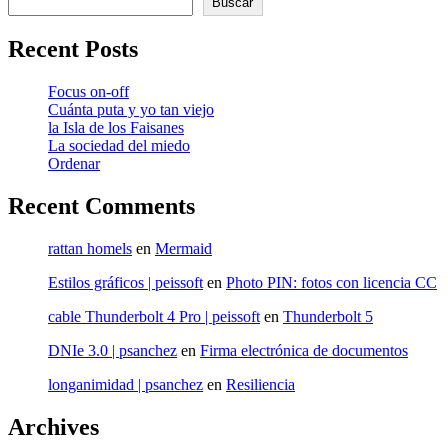
Buscar
Recent Posts
Focus on-off
Cuánta puta y yo tan viejo
la Isla de los Faisanes
La sociedad del miedo
Ordenar
Recent Comments
rattan homels
en
Mermaid
Estilos gráficos | peissoft
en
Photo PIN: fotos con licencia CC
cable Thunderbolt 4 Pro | peissoft
en
Thunderbolt 5
DNIe 3.0 | psanchez
en
Firma electrónica de documentos
longanimidad | psanchez
en
Resiliencia
Archives