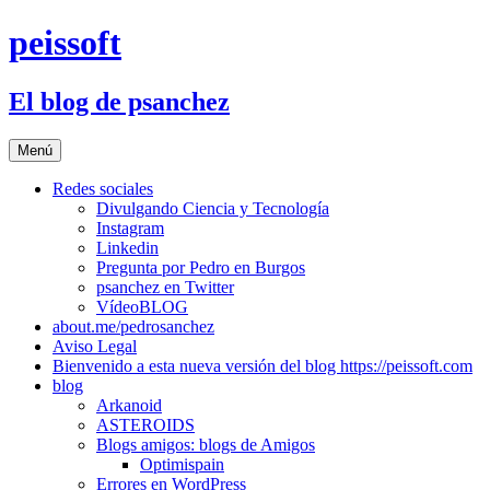
Saltar
peissoft
al
contenido
El blog de psanchez
Menú
Redes sociales
Divulgando Ciencia y Tecnología
Instagram
Linkedin
Pregunta por Pedro en Burgos
psanchez en Twitter
VídeoBLOG
about.me/pedrosanchez
Aviso Legal
Bienvenido a esta nueva versión del blog https://peissoft.com
blog
Arkanoid
ASTEROIDS
Blogs amigos: blogs de Amigos
Optimispain
Errores en WordPress