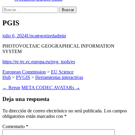
Buscar:
PGIS
julio 6, 2024
Uncategorized
admin
PHOTOVOLTAIC GEOGRAPHICAL INFORMATION
SYSTEM
https://re.jrc.ec.europa.eu/pvg_tools/es
European Commission
>
EU Science
Hub
>
PVGIS
>
Herramientas interactivas
Navegación
←
Rerun
META CODEC AVATARs
→
de
Deja una respuesta
entradas
Tu dirección de correo electrónico no será publicada.
Los campos
obligatorios están marcados con
*
Comentario
*