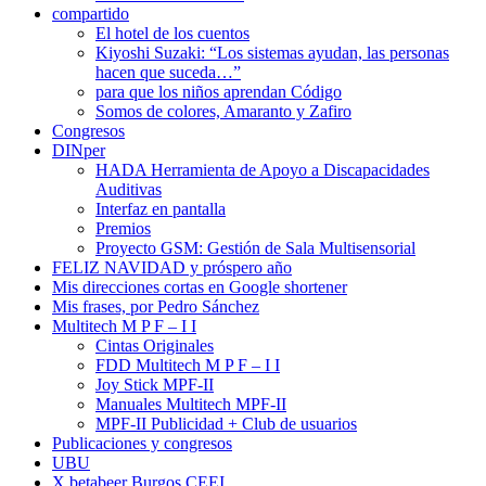
compartido
El hotel de los cuentos
Kiyoshi Suzaki: “Los sistemas ayudan, las personas
hacen que suceda…”
para que los niños aprendan Código
Somos de colores, Amaranto y Zafiro
Congresos
DINper
HADA Herramienta de Apoyo a Discapacidades
Auditivas
Interfaz en pantalla
Premios
Proyecto GSM: Gestión de Sala Multisensorial
FELIZ NAVIDAD y próspero año
Mis direcciones cortas en Google shortener
Mis frases, por Pedro Sánchez
Multitech M P F – I I
Cintas Originales
FDD Multitech M P F – I I
Joy Stick MPF-II
Manuales Multitech MPF-II
MPF-II Publicidad + Club de usuarios
Publicaciones y congresos
UBU
X betabeer Burgos CEEI