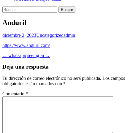
Buscar:
Anduril
diciembre 2, 2023
Uncategorized
admin
https://www.anduril.com/
Navegación
←
whatsapp
seeing-ai
→
de
Deja una respuesta
entradas
Tu dirección de correo electrónico no será publicada.
Los campos
obligatorios están marcados con
*
Comentario
*