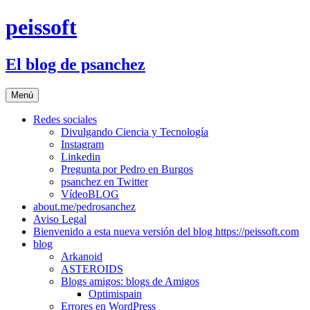
Saltar
peissoft
al
contenido
El blog de psanchez
Menú
Redes sociales
Divulgando Ciencia y Tecnología
Instagram
Linkedin
Pregunta por Pedro en Burgos
psanchez en Twitter
VídeoBLOG
about.me/pedrosanchez
Aviso Legal
Bienvenido a esta nueva versión del blog https://peissoft.com
blog
Arkanoid
ASTEROIDS
Blogs amigos: blogs de Amigos
Optimispain
Errores en WordPress