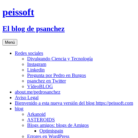
Saltar
peissoft
al
contenido
El blog de psanchez
Menú
Redes sociales
Divulgando Ciencia y Tecnología
Instagram
Linkedin
Pregunta por Pedro en Burgos
psanchez en Twitter
VídeoBLOG
about.me/pedrosanchez
Aviso Legal
Bienvenido a esta nueva versión del blog https://peissoft.com
blog
Arkanoid
ASTEROIDS
Blogs amigos: blogs de Amigos
Optimispain
Errores en WordPress