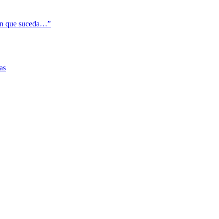
cen que suceda…”
as