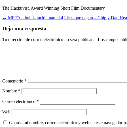
The Hacktivist, Award Winning Short Film Documentary
Navegación
←
META administración parental
Ideas que pegan – Chip y Dan He
de
Deja una respuesta
entradas
Tu dirección de correo electrónico no será publicada.
Los campos obli
Comentario
*
Nombre
*
Correo electrónico
*
Web
Guarda mi nombre, correo electrónico y web en este navegador p