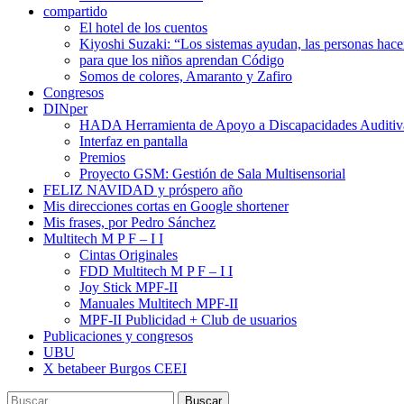
compartido
El hotel de los cuentos
Kiyoshi Suzaki: “Los sistemas ayudan, las personas ha
para que los niños aprendan Código
Somos de colores, Amaranto y Zafiro
Congresos
DINper
HADA Herramienta de Apoyo a Discapacidades Auditiv
Interfaz en pantalla
Premios
Proyecto GSM: Gestión de Sala Multisensorial
FELIZ NAVIDAD y próspero año
Mis direcciones cortas en Google shortener
Mis frases, por Pedro Sánchez
Multitech M P F – I I
Cintas Originales
FDD Multitech M P F – I I
Joy Stick MPF-II
Manuales Multitech MPF-II
MPF-II Publicidad + Club de usuarios
Publicaciones y congresos
UBU
X betabeer Burgos CEEI
Buscar: