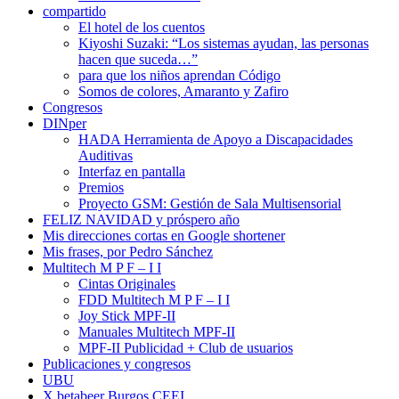
compartido
El hotel de los cuentos
Kiyoshi Suzaki: “Los sistemas ayudan, las personas
hacen que suceda…”
para que los niños aprendan Código
Somos de colores, Amaranto y Zafiro
Congresos
DINper
HADA Herramienta de Apoyo a Discapacidades
Auditivas
Interfaz en pantalla
Premios
Proyecto GSM: Gestión de Sala Multisensorial
FELIZ NAVIDAD y próspero año
Mis direcciones cortas en Google shortener
Mis frases, por Pedro Sánchez
Multitech M P F – I I
Cintas Originales
FDD Multitech M P F – I I
Joy Stick MPF-II
Manuales Multitech MPF-II
MPF-II Publicidad + Club de usuarios
Publicaciones y congresos
UBU
X betabeer Burgos CEEI