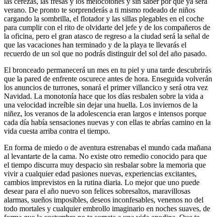
las cerezas, las fresas y los melocotones y sin saber por qué ya será
verano. De pronto te sorprenderás a ti mismo rodeado de niños
cargando la sombrilla, el flotador y las sillas plegables en el coche
para cumplir con el rito de olvidarte del jefe y de los compañeros de
la oficina, pero el gran atasco de regreso a la ciudad será la señal de
que las vacaciones han terminado y de la playa te llevarás el
recuerdo de un sol que no podrás distinguir del sol del año pasado.
El bronceado permanecerá un mes en tu piel y una tarde descubrirás
que la pared de enfrente oscurece antes de hora. Enseguida volverán
los anuncios de turrones, sonará el primer villancico y será otra vez
Navidad. La monotonía hace que los días resbalen sobre la vida a
una velocidad increíble sin dejar una huella. Los inviernos de la
niñez, los veranos de la adolescencia eran largos e intensos porque
cada día había sensaciones nuevas y con ellas te abrías camino en la
vida cuesta arriba contra el tiempo.
En forma de miedo o de aventura estrenabas el mundo cada mañana
al levantarte de la cama. No existe otro remedio conocido para que
el tiempo discurra muy despacio sin resbalar sobre la memoria que
vivir a cualquier edad pasiones nuevas, experiencias excitantes,
cambios imprevistos en la rutina diaria. Lo mejor que uno puede
desear para el año nuevo son felices sobresaltos, maravillosas
alarmas, sueños imposibles, deseos inconfesables, venenos no del
todo mortales y cualquier embrollo imaginario en noches suaves, de