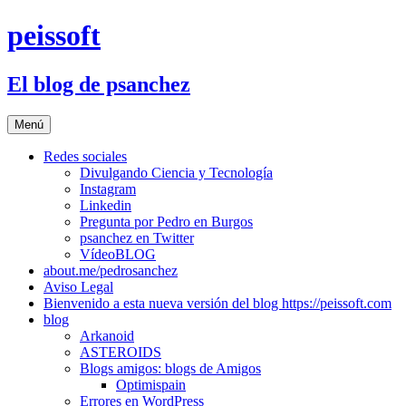
Saltar
peissoft
al
contenido
El blog de psanchez
Menú
Redes sociales
Divulgando Ciencia y Tecnología
Instagram
Linkedin
Pregunta por Pedro en Burgos
psanchez en Twitter
VídeoBLOG
about.me/pedrosanchez
Aviso Legal
Bienvenido a esta nueva versión del blog https://peissoft.com
blog
Arkanoid
ASTEROIDS
Blogs amigos: blogs de Amigos
Optimispain
Errores en WordPress