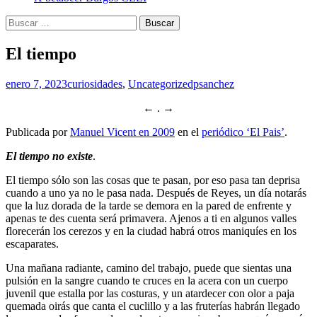
Buscar:
El tiempo
enero 7, 2023
curiosidades
,
Uncategorized
psanchez
← . →
Publicada por
Manuel Vicent en 2009
en el
periódico ‘El Pais’
.
El tiempo no existe
.
El tiempo sólo son las cosas que te pasan, por eso pasa tan deprisa
cuando a uno ya no le pasa nada. Después de Reyes, un día notarás
que la luz dorada de la tarde se demora en la pared de enfrente y
apenas te des cuenta será primavera. Ajenos a ti en algunos valles
florecerán los cerezos y en la ciudad habrá otros maniquíes en los
escaparates.
Una mañana radiante, camino del trabajo, puede que sientas una
pulsión en la sangre cuando te cruces en la acera con un cuerpo
juvenil que estalla por las costuras, y un atardecer con olor a paja
quemada oirás que canta el cuclillo y a las fruterías habrán llegado