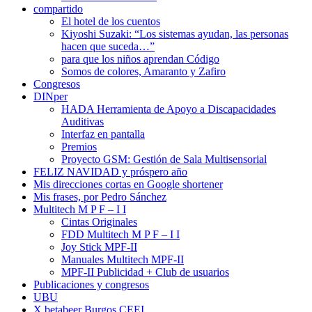
compartido
El hotel de los cuentos
Kiyoshi Suzaki: “Los sistemas ayudan, las personas
hacen que suceda…”
para que los niños aprendan Código
Somos de colores, Amaranto y Zafiro
Congresos
DINper
HADA Herramienta de Apoyo a Discapacidades
Auditivas
Interfaz en pantalla
Premios
Proyecto GSM: Gestión de Sala Multisensorial
FELIZ NAVIDAD y próspero año
Mis direcciones cortas en Google shortener
Mis frases, por Pedro Sánchez
Multitech M P F – I I
Cintas Originales
FDD Multitech M P F – I I
Joy Stick MPF-II
Manuales Multitech MPF-II
MPF-II Publicidad + Club de usuarios
Publicaciones y congresos
UBU
X betabeer Burgos CEEI