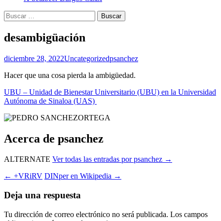
Buscar:
desambigüación
diciembre 28, 2022
Uncategorized
psanchez
Hacer que una cosa pierda la ambigüedad.
UBU – Unidad de Bienestar Universitario (UBU) en la Universidad
Autónoma de Sinaloa (UAS)
Acerca de psanchez
ALTERNATE
Ver todas las entradas por psanchez
→
Navegación
←
+VRiRV
DINper en Wikipedia
→
de
Deja una respuesta
entradas
Tu dirección de correo electrónico no será publicada.
Los campos