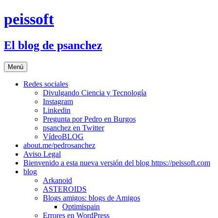
Saltar
peissoft
al
contenido
El blog de psanchez
Menú
Redes sociales
Divulgando Ciencia y Tecnología
Instagram
Linkedin
Pregunta por Pedro en Burgos
psanchez en Twitter
VídeoBLOG
about.me/pedrosanchez
Aviso Legal
Bienvenido a esta nueva versión del blog https://peissoft.com
blog
Arkanoid
ASTEROIDS
Blogs amigos: blogs de Amigos
Optimispain
Errores en WordPress