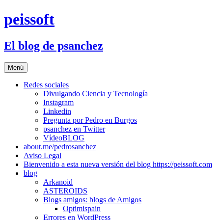
Saltar
peissoft
al
contenido
El blog de psanchez
Menú
Redes sociales
Divulgando Ciencia y Tecnología
Instagram
Linkedin
Pregunta por Pedro en Burgos
psanchez en Twitter
VídeoBLOG
about.me/pedrosanchez
Aviso Legal
Bienvenido a esta nueva versión del blog https://peissoft.com
blog
Arkanoid
ASTEROIDS
Blogs amigos: blogs de Amigos
Optimispain
Errores en WordPress