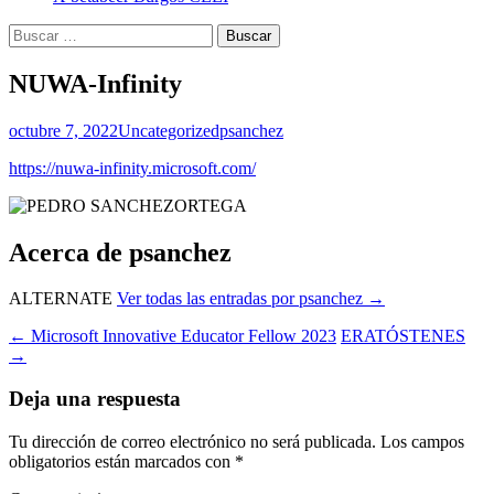
Buscar:
NUWA-Infinity
octubre 7, 2022
Uncategorized
psanchez
https://nuwa-infinity.microsoft.com/
Acerca de psanchez
ALTERNATE
Ver todas las entradas por psanchez
→
Navegación
←
Microsoft Innovative Educator Fellow 2023
ERATÓSTENES
→
de
entradas
Deja una respuesta
Tu dirección de correo electrónico no será publicada.
Los campos
obligatorios están marcados con
*