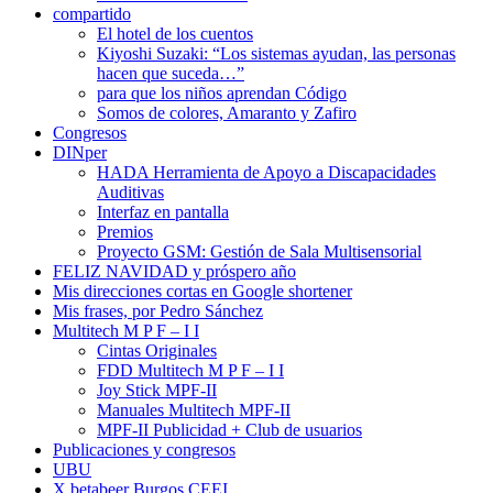
compartido
El hotel de los cuentos
Kiyoshi Suzaki: “Los sistemas ayudan, las personas
hacen que suceda…”
para que los niños aprendan Código
Somos de colores, Amaranto y Zafiro
Congresos
DINper
HADA Herramienta de Apoyo a Discapacidades
Auditivas
Interfaz en pantalla
Premios
Proyecto GSM: Gestión de Sala Multisensorial
FELIZ NAVIDAD y próspero año
Mis direcciones cortas en Google shortener
Mis frases, por Pedro Sánchez
Multitech M P F – I I
Cintas Originales
FDD Multitech M P F – I I
Joy Stick MPF-II
Manuales Multitech MPF-II
MPF-II Publicidad + Club de usuarios
Publicaciones y congresos
UBU
X betabeer Burgos CEEI