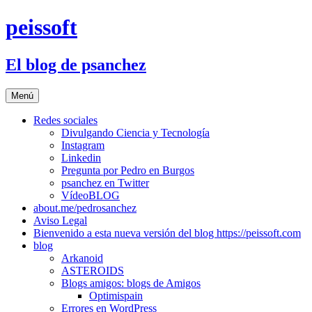
Saltar
peissoft
al
contenido
El blog de psanchez
Menú
Redes sociales
Divulgando Ciencia y Tecnología
Instagram
Linkedin
Pregunta por Pedro en Burgos
psanchez en Twitter
VídeoBLOG
about.me/pedrosanchez
Aviso Legal
Bienvenido a esta nueva versión del blog https://peissoft.com
blog
Arkanoid
ASTEROIDS
Blogs amigos: blogs de Amigos
Optimispain
Errores en WordPress