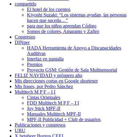
compartido
El hotel de los cuentos
Kiyoshi Suzaki: “Los sistemas ayudan, las personas
hacen que suceda…”
para que los niños aprendan Código
Somos de colores, Amaranto y Zafiro
Congresos
DINper
HADA Herramienta de Apoyo a Discapacidades
Auditivas
Interfaz en pantalla
Premios
Proyecto GSM: Gestión de Sala Multisensorial
FELIZ NAVIDAD y próspero año
Mis direcciones cortas en Google shortener
Mis frases, por Pedro Sánchez
Multitech M P F – I I
Cintas Originales
FDD Multitech M P F – I I
Joy Stick MPF-II
Manuales Multitech MPF-II
MPF-II Publicidad + Club de usuarios
Publicaciones y congresos
UBU
X betabeer Burgos CEEI