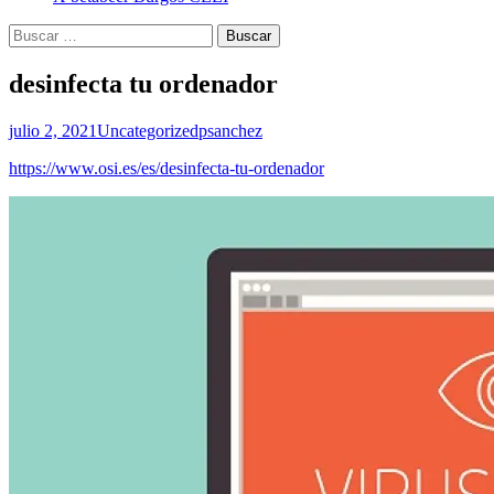
Buscar:
desinfecta tu ordenador
julio 2, 2021
Uncategorized
psanchez
https://www.osi.es/es/desinfecta-tu-ordenador