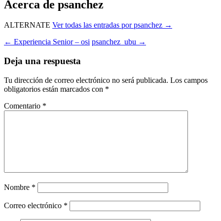
Acerca de psanchez
ALTERNATE
Ver todas las entradas por psanchez
→
Navegación
←
Experiencia Senior – osi
psanchez_ubu
→
de
Deja una respuesta
entradas
Tu dirección de correo electrónico no será publicada.
Los campos
obligatorios están marcados con
*
Comentario
*
Nombre
*
Correo electrónico
*