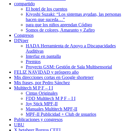
compartido
El hotel de los cuentos
Kiyoshi Suzaki: “Los sistemas ayudan, las personas
hacen que suceda…”
para que los niños aprendan Código
Somos de colores, Amaranto y Zafiro
Congresos
DINper
HADA Herramienta de Apoyo a Discapacidades
Auditivas
Interfaz en pantalla
Premios
Proyecto GSM: Gestión de Sala Multisensorial
FELIZ NAVIDAD y próspero año
Mis direcciones cortas en Google shortener
Mis frases, por Pedro Sánchez
Multitech M P F – I I
Cintas Originales
FDD Multitech M P F – I I
Joy Stick MPF-II
Manuales Multitech MPF-II
MPF-II Publicidad + Club de usuarios
Publicaciones y congresos
UBU
X betabeer Burgos CEEI