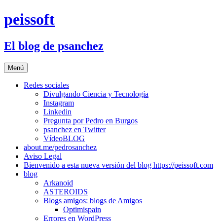
Saltar
peissoft
al
contenido
El blog de psanchez
Menú
Redes sociales
Divulgando Ciencia y Tecnología
Instagram
Linkedin
Pregunta por Pedro en Burgos
psanchez en Twitter
VídeoBLOG
about.me/pedrosanchez
Aviso Legal
Bienvenido a esta nueva versión del blog https://peissoft.com
blog
Arkanoid
ASTEROIDS
Blogs amigos: blogs de Amigos
Optimispain
Errores en WordPress