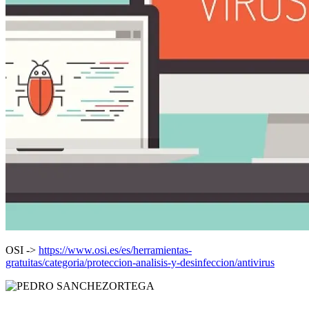
OSI ->
https://www.osi.es/es/herramientas-
gratuitas/categoria/proteccion-analisis-y-desinfeccion/antivirus