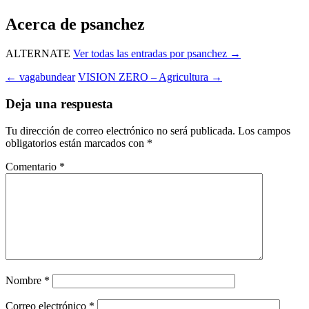
Acerca de psanchez
ALTERNATE
Ver todas las entradas por psanchez
→
Navegación
←
vagabundear
VISION ZERO – Agricultura
→
de
Deja una respuesta
entradas
Tu dirección de correo electrónico no será publicada.
Los campos
obligatorios están marcados con
*
Comentario
*
Nombre
*
Correo electrónico
*