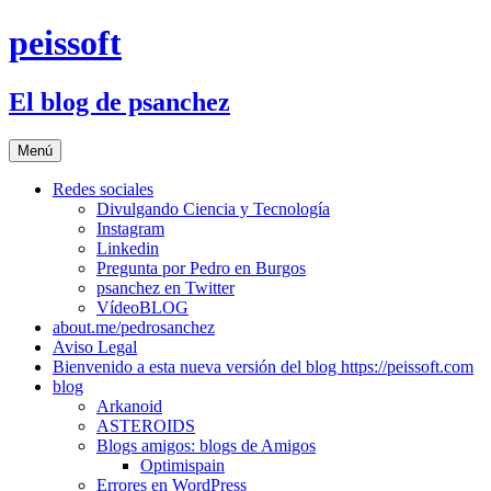
Saltar
peissoft
al
contenido
El blog de psanchez
Menú
Redes sociales
Divulgando Ciencia y Tecnología
Instagram
Linkedin
Pregunta por Pedro en Burgos
psanchez en Twitter
VídeoBLOG
about.me/pedrosanchez
Aviso Legal
Bienvenido a esta nueva versión del blog https://peissoft.com
blog
Arkanoid
ASTEROIDS
Blogs amigos: blogs de Amigos
Optimispain
Errores en WordPress