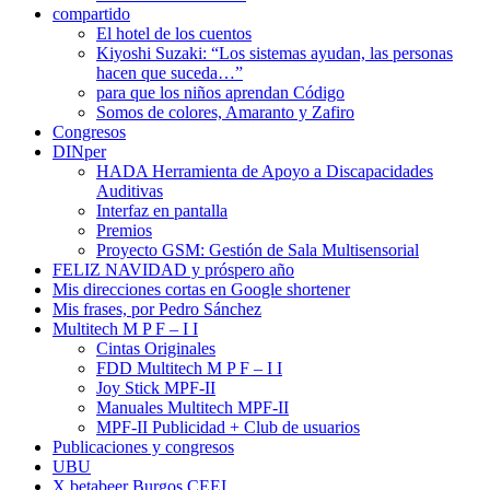
compartido
El hotel de los cuentos
Kiyoshi Suzaki: “Los sistemas ayudan, las personas
hacen que suceda…”
para que los niños aprendan Código
Somos de colores, Amaranto y Zafiro
Congresos
DINper
HADA Herramienta de Apoyo a Discapacidades
Auditivas
Interfaz en pantalla
Premios
Proyecto GSM: Gestión de Sala Multisensorial
FELIZ NAVIDAD y próspero año
Mis direcciones cortas en Google shortener
Mis frases, por Pedro Sánchez
Multitech M P F – I I
Cintas Originales
FDD Multitech M P F – I I
Joy Stick MPF-II
Manuales Multitech MPF-II
MPF-II Publicidad + Club de usuarios
Publicaciones y congresos
UBU
X betabeer Burgos CEEI