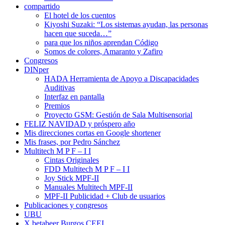
compartido
El hotel de los cuentos
Kiyoshi Suzaki: “Los sistemas ayudan, las personas
hacen que suceda…”
para que los niños aprendan Código
Somos de colores, Amaranto y Zafiro
Congresos
DINper
HADA Herramienta de Apoyo a Discapacidades
Auditivas
Interfaz en pantalla
Premios
Proyecto GSM: Gestión de Sala Multisensorial
FELIZ NAVIDAD y próspero año
Mis direcciones cortas en Google shortener
Mis frases, por Pedro Sánchez
Multitech M P F – I I
Cintas Originales
FDD Multitech M P F – I I
Joy Stick MPF-II
Manuales Multitech MPF-II
MPF-II Publicidad + Club de usuarios
Publicaciones y congresos
UBU
X betabeer Burgos CEEI