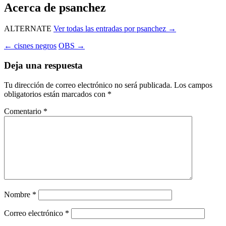
Acerca de psanchez
ALTERNATE
Ver todas las entradas por psanchez
→
Navegación
←
cisnes negros
OBS
→
de
Deja una respuesta
entradas
Tu dirección de correo electrónico no será publicada.
Los campos
obligatorios están marcados con
*
Comentario
*
Nombre
*
Correo electrónico
*