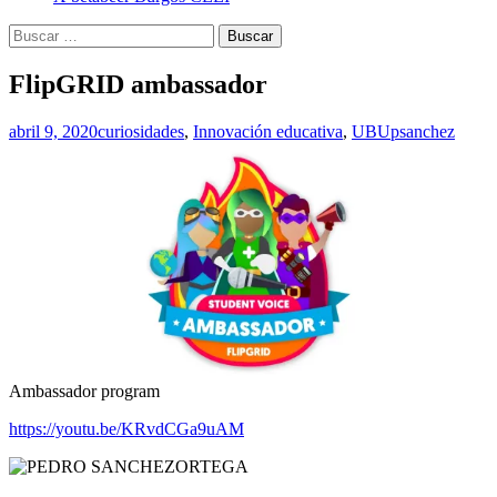
Buscar:
FlipGRID ambassador
abril 9, 2020
curiosidades
,
Innovación educativa
,
UBU
psanchez
Ambassador program
https://youtu.be/KRvdCGa9uAM