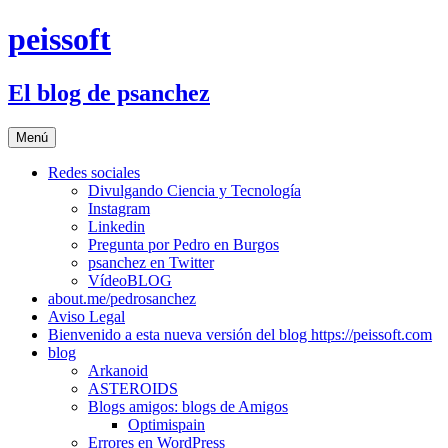
Saltar
peissoft
al
contenido
El blog de psanchez
Menú
Redes sociales
Divulgando Ciencia y Tecnología
Instagram
Linkedin
Pregunta por Pedro en Burgos
psanchez en Twitter
VídeoBLOG
about.me/pedrosanchez
Aviso Legal
Bienvenido a esta nueva versión del blog https://peissoft.com
blog
Arkanoid
ASTEROIDS
Blogs amigos: blogs de Amigos
Optimispain
Errores en WordPress