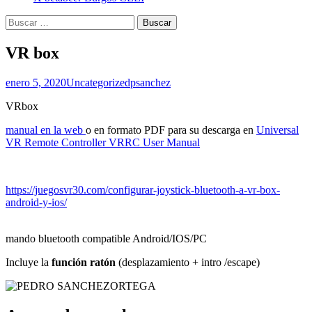
Buscar:
VR box
enero 5, 2020
Uncategorized
psanchez
VRbox
manual en la web
o en formato PDF para su descarga en
Universal
VR Remote Controller VRRC User Manual
https://juegosvr30.com/configurar-joystick-bluetooth-a-vr-box-
android-y-ios/
mando bluetooth compatible Android/IOS/PC
Incluye la
función ratón
(desplazamiento + intro /escape)