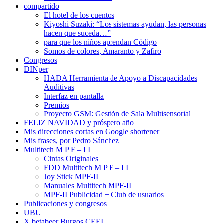
compartido
El hotel de los cuentos
Kiyoshi Suzaki: “Los sistemas ayudan, las personas
hacen que suceda…”
para que los niños aprendan Código
Somos de colores, Amaranto y Zafiro
Congresos
DINper
HADA Herramienta de Apoyo a Discapacidades
Auditivas
Interfaz en pantalla
Premios
Proyecto GSM: Gestión de Sala Multisensorial
FELIZ NAVIDAD y próspero año
Mis direcciones cortas en Google shortener
Mis frases, por Pedro Sánchez
Multitech M P F – I I
Cintas Originales
FDD Multitech M P F – I I
Joy Stick MPF-II
Manuales Multitech MPF-II
MPF-II Publicidad + Club de usuarios
Publicaciones y congresos
UBU
X betabeer Burgos CEEI