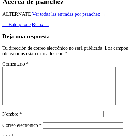
Acerca de psanchez
ALTERNATE
Ver todas las entradas por psanchez
→
Navegación
←
Bald phone
Relux
→
de
Deja una respuesta
entradas
Tu dirección de correo electrónico no será publicada.
Los campos
obligatorios están marcados con
*
Comentario
*
Nombre
*
Correo electrónico
*