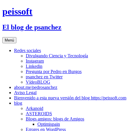
Saltar
peissoft
al
contenido
El blog de psanchez
Menú
Redes sociales
Divulgando Ciencia y Tecnología
Instagram
Linkedin
Pregunta por Pedro en Burgos
psanchez en Twitter
VídeoBLOG
about.me/pedrosanchez
Aviso Legal
Bienvenido a esta nueva versión del blog https://peissoft.com
blog
Arkanoid
ASTEROIDS
Blogs amigos: blogs de Amigos
Optimispain
Errores en WordPress