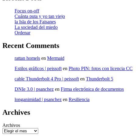
Focus on-off
Cuánta puta y yo tan viejo
la Isla de los Faisanes
La sociedad del miedo
Ordenar
Recent Comments
rattan homels
en
Mermaid
Estilos gráficos | peissoft
en
Photo PIN: fotos con licencia CC
cable Thunderbolt 4 Pro | peissoft
en
Thunderbolt 5
DNIe 3.0 | psanchez
en
Firma electrónica de documentos
longanimidad | psanchez
en
Resiliencia
Archives
Archivos