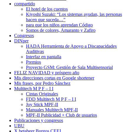
compartido
El hotel de los cuentos
Kiyoshi Suzaki: “Los sistemas ayudan, las personas
hacen que suceda…”
para que los niños aprendan Código
Somos de colores, Amaranto y Zafiro
Congresos
DINper
HADA Herramienta de Apoyo a Discapacidades
Auditivas
Interfaz en pantalla
Premios
Proyecto GSM: Gestión de Sala Multisensorial
FELIZ NAVIDAD y próspero año
Mis direcciones cortas en Google shortener
Mis frases, por Pedro Sánchez
Multitech M P F – I I
Cintas Originales
FDD Multitech M P F – I I
Joy Stick MPF-II
Manuales Multitech MPF-II
MPF-II Publicidad + Club de usuarios
Publicaciones y congresos
UBU
X betabeer Burgos CEEI