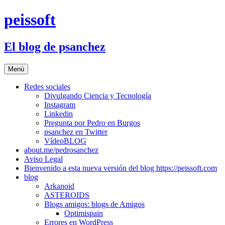
Saltar
peissoft
al
contenido
El blog de psanchez
Menú
Redes sociales
Divulgando Ciencia y Tecnología
Instagram
Linkedin
Pregunta por Pedro en Burgos
psanchez en Twitter
VídeoBLOG
about.me/pedrosanchez
Aviso Legal
Bienvenido a esta nueva versión del blog https://peissoft.com
blog
Arkanoid
ASTEROIDS
Blogs amigos: blogs de Amigos
Optimispain
Errores en WordPress