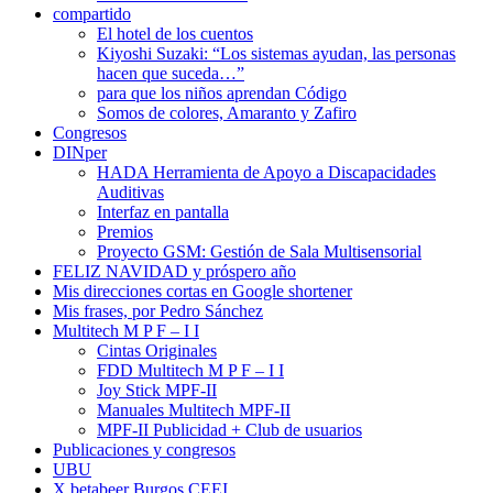
compartido
El hotel de los cuentos
Kiyoshi Suzaki: “Los sistemas ayudan, las personas
hacen que suceda…”
para que los niños aprendan Código
Somos de colores, Amaranto y Zafiro
Congresos
DINper
HADA Herramienta de Apoyo a Discapacidades
Auditivas
Interfaz en pantalla
Premios
Proyecto GSM: Gestión de Sala Multisensorial
FELIZ NAVIDAD y próspero año
Mis direcciones cortas en Google shortener
Mis frases, por Pedro Sánchez
Multitech M P F – I I
Cintas Originales
FDD Multitech M P F – I I
Joy Stick MPF-II
Manuales Multitech MPF-II
MPF-II Publicidad + Club de usuarios
Publicaciones y congresos
UBU
X betabeer Burgos CEEI