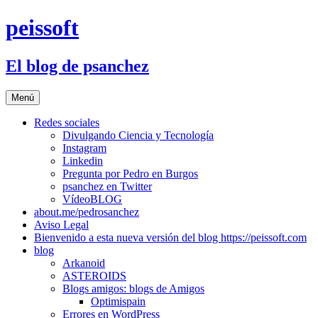
Saltar
peissoft
al
contenido
El blog de psanchez
Menú
Redes sociales
Divulgando Ciencia y Tecnología
Instagram
Linkedin
Pregunta por Pedro en Burgos
psanchez en Twitter
VídeoBLOG
about.me/pedrosanchez
Aviso Legal
Bienvenido a esta nueva versión del blog https://peissoft.com
blog
Arkanoid
ASTEROIDS
Blogs amigos: blogs de Amigos
Optimispain
Errores en WordPress