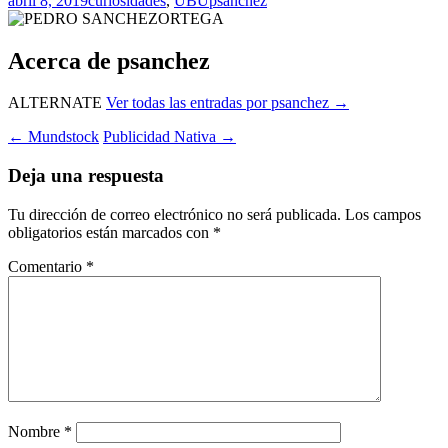
abril 8, 2019
curiosidades
,
UBU
psanchez
Acerca de psanchez
ALTERNATE
Ver todas las entradas por psanchez
→
Navegación
←
Mundstock
Publicidad Nativa
→
de
Deja una respuesta
entradas
Tu dirección de correo electrónico no será publicada.
Los campos
obligatorios están marcados con
*
Comentario
*
Nombre
*