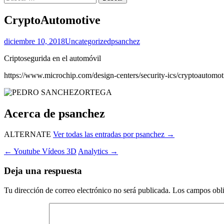
CryptoAutomotive
diciembre 10, 2018
Uncategorized
psanchez
Criptosegurida en el automóvil
https://www.microchip.com/design-centers/security-ics/cryptoautomot
Acerca de psanchez
ALTERNATE
Ver todas las entradas por psanchez
→
Navegación
←
Youtube Vídeos 3D
Analytics
→
de
Deja una respuesta
entradas
Tu dirección de correo electrónico no será publicada.
Los campos obli