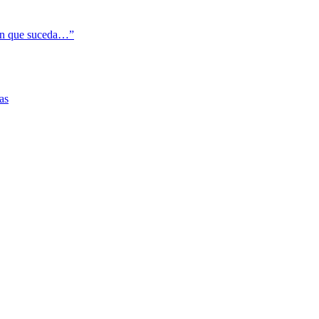
cen que suceda…”
as