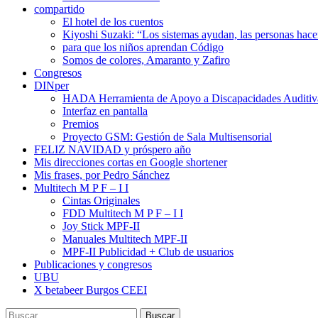
compartido
El hotel de los cuentos
Kiyoshi Suzaki: “Los sistemas ayudan, las personas ha
para que los niños aprendan Código
Somos de colores, Amaranto y Zafiro
Congresos
DINper
HADA Herramienta de Apoyo a Discapacidades Auditiv
Interfaz en pantalla
Premios
Proyecto GSM: Gestión de Sala Multisensorial
FELIZ NAVIDAD y próspero año
Mis direcciones cortas en Google shortener
Mis frases, por Pedro Sánchez
Multitech M P F – I I
Cintas Originales
FDD Multitech M P F – I I
Joy Stick MPF-II
Manuales Multitech MPF-II
MPF-II Publicidad + Club de usuarios
Publicaciones y congresos
UBU
X betabeer Burgos CEEI
Buscar: