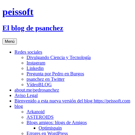
Saltar
peissoft
al
contenido
El blog de psanchez
Menú
Redes sociales
Divulgando Ciencia y Tecnología
Instagram
Linkedin
Pregunta por Pedro en Burgos
psanchez en Twitter
VídeoBLOG
about.me/pedrosanchez
Aviso Legal
Bienvenido a esta nueva versión del blog https://peissoft.com
blog
Arkanoid
ASTEROIDS
Blogs amigos: blogs de Amigos
Optimispain
Errores en WordPress