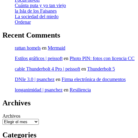
Cuánta puta y yo tan viejo
la Isla de los Faisanes
La sociedad del miedo
Ordenar
Recent Comments
rattan homels
en
Mermaid
Estilos gráficos | peissoft
en
Photo PIN: fotos con licencia CC
cable Thunderbolt 4 Pro | peissoft
en
Thunderbolt 5
DNIe 3.0 | psanchez
en
Firma electrónica de documentos
longanimidad | psanchez
en
Resiliencia
Archives
Archivos
Categories