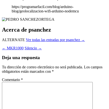
https://programarfacil.com/blog/arduino-
blog/geolocalizacion-wifi-arduino-nodemcu
Acerca de psanchez
ALTERNATE
Ver todas las entradas por psanchez
→
Navegación
←
MKR1000
Silencio
→
de
Deja una respuesta
entradas
Tu dirección de correo electrónico no será publicada.
Los campos
obligatorios están marcados con
*
Comentario
*