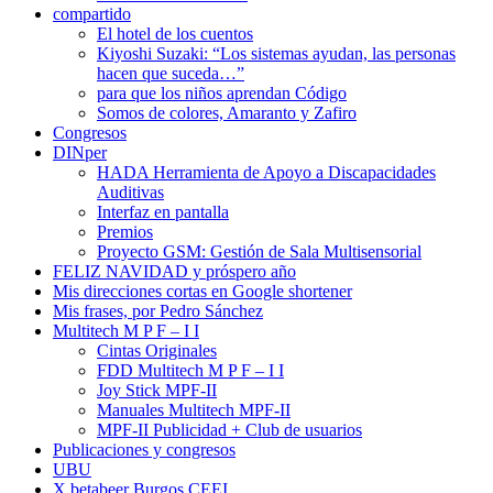
compartido
El hotel de los cuentos
Kiyoshi Suzaki: “Los sistemas ayudan, las personas
hacen que suceda…”
para que los niños aprendan Código
Somos de colores, Amaranto y Zafiro
Congresos
DINper
HADA Herramienta de Apoyo a Discapacidades
Auditivas
Interfaz en pantalla
Premios
Proyecto GSM: Gestión de Sala Multisensorial
FELIZ NAVIDAD y próspero año
Mis direcciones cortas en Google shortener
Mis frases, por Pedro Sánchez
Multitech M P F – I I
Cintas Originales
FDD Multitech M P F – I I
Joy Stick MPF-II
Manuales Multitech MPF-II
MPF-II Publicidad + Club de usuarios
Publicaciones y congresos
UBU
X betabeer Burgos CEEI