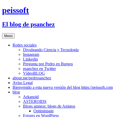
Saltar
peissoft
al
contenido
El blog de psanchez
Menú
Redes sociales
Divulgando Ciencia y Tecnología
Instagram
Linkedin
Pregunta por Pedro en Burgos
psanchez en Twitter
VídeoBLOG
about.me/pedrosanchez
Aviso Legal
Bienvenido a esta nueva versión del blog https://peissoft.com
blog
Arkanoid
ASTEROIDS
Blogs amigos: blogs de Amigos
Optimispain
Errores en WordPress