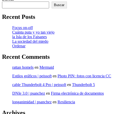
Buscar
Recent Posts
Focus on-off
Cuánta puta y yo tan viejo
la Isla de los Faisanes
La sociedad del miedo
Ordenar
Recent Comments
rattan homels
en
Mermaid
Estilos gráficos | peissoft
en
Photo PIN: fotos con licencia CC
cable Thunderbolt 4 Pro | peissoft
en
Thunderbolt 5
DNIe 3.0 | psanchez
en
Firma electrónica de documentos
longanimidad | psanchez
en
Resiliencia
Archives