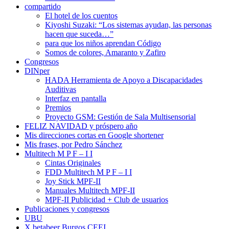
compartido
El hotel de los cuentos
Kiyoshi Suzaki: “Los sistemas ayudan, las personas
hacen que suceda…”
para que los niños aprendan Código
Somos de colores, Amaranto y Zafiro
Congresos
DINper
HADA Herramienta de Apoyo a Discapacidades
Auditivas
Interfaz en pantalla
Premios
Proyecto GSM: Gestión de Sala Multisensorial
FELIZ NAVIDAD y próspero año
Mis direcciones cortas en Google shortener
Mis frases, por Pedro Sánchez
Multitech M P F – I I
Cintas Originales
FDD Multitech M P F – I I
Joy Stick MPF-II
Manuales Multitech MPF-II
MPF-II Publicidad + Club de usuarios
Publicaciones y congresos
UBU
X betabeer Burgos CEEI