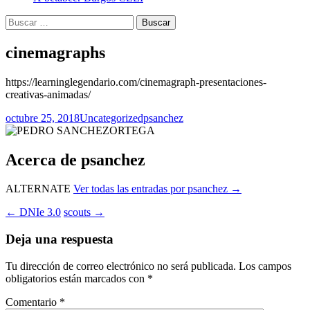
Buscar:
cinemagraphs
https://learninglegendario.com/cinemagraph-presentaciones-
creativas-animadas/
octubre 25, 2018
Uncategorized
psanchez
Acerca de psanchez
ALTERNATE
Ver todas las entradas por psanchez
→
Navegación
←
DNIe 3.0
scouts
→
de
Deja una respuesta
entradas
Tu dirección de correo electrónico no será publicada.
Los campos
obligatorios están marcados con
*
Comentario
*