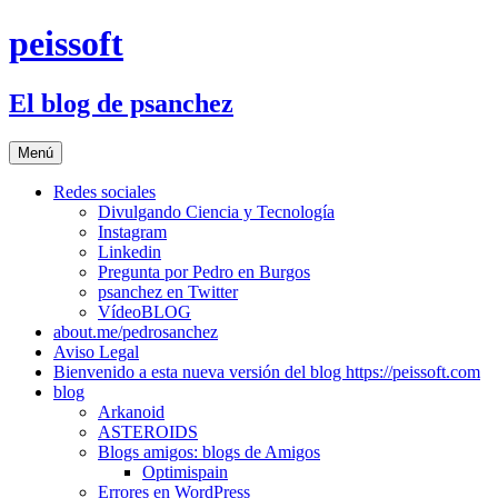
Saltar
peissoft
al
contenido
El blog de psanchez
Menú
Redes sociales
Divulgando Ciencia y Tecnología
Instagram
Linkedin
Pregunta por Pedro en Burgos
psanchez en Twitter
VídeoBLOG
about.me/pedrosanchez
Aviso Legal
Bienvenido a esta nueva versión del blog https://peissoft.com
blog
Arkanoid
ASTEROIDS
Blogs amigos: blogs de Amigos
Optimispain
Errores en WordPress