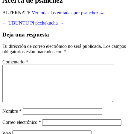
Acerca de psanchez
ALTERNATE
Ver todas las entradas por psanchez
→
Navegación
←
UBUNTU Pi
pechakucha
→
de
Deja una respuesta
entradas
Tu dirección de correo electrónico no será publicada.
Los campos
obligatorios están marcados con
*
Comentario
*
Nombre
*
Correo electrónico
*
Web