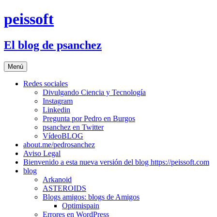
Saltar
peissoft
al
contenido
El blog de psanchez
Menú
Redes sociales
Divulgando Ciencia y Tecnología
Instagram
Linkedin
Pregunta por Pedro en Burgos
psanchez en Twitter
VídeoBLOG
about.me/pedrosanchez
Aviso Legal
Bienvenido a esta nueva versión del blog https://peissoft.com
blog
Arkanoid
ASTEROIDS
Blogs amigos: blogs de Amigos
Optimispain
Errores en WordPress