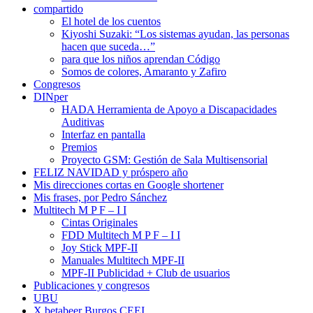
compartido
El hotel de los cuentos
Kiyoshi Suzaki: “Los sistemas ayudan, las personas
hacen que suceda…”
para que los niños aprendan Código
Somos de colores, Amaranto y Zafiro
Congresos
DINper
HADA Herramienta de Apoyo a Discapacidades
Auditivas
Interfaz en pantalla
Premios
Proyecto GSM: Gestión de Sala Multisensorial
FELIZ NAVIDAD y próspero año
Mis direcciones cortas en Google shortener
Mis frases, por Pedro Sánchez
Multitech M P F – I I
Cintas Originales
FDD Multitech M P F – I I
Joy Stick MPF-II
Manuales Multitech MPF-II
MPF-II Publicidad + Club de usuarios
Publicaciones y congresos
UBU
X betabeer Burgos CEEI