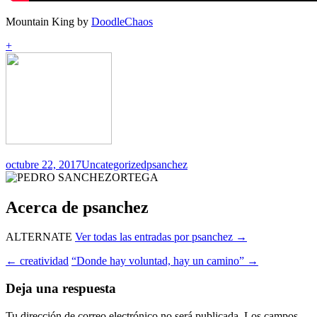
Mountain King by
DoodleChaos
+
octubre 22, 2017
Uncategorized
psanchez
Acerca de psanchez
ALTERNATE
Ver todas las entradas por psanchez
→
Navegación
←
creatividad
“Donde hay voluntad, hay un camino”
→
de
Deja una respuesta
entradas
Tu dirección de correo electrónico no será publicada.
Los campos