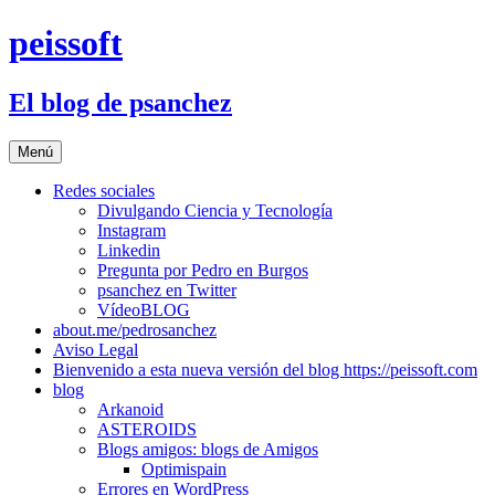
Saltar
peissoft
al
contenido
El blog de psanchez
Menú
Redes sociales
Divulgando Ciencia y Tecnología
Instagram
Linkedin
Pregunta por Pedro en Burgos
psanchez en Twitter
VídeoBLOG
about.me/pedrosanchez
Aviso Legal
Bienvenido a esta nueva versión del blog https://peissoft.com
blog
Arkanoid
ASTEROIDS
Blogs amigos: blogs de Amigos
Optimispain
Errores en WordPress