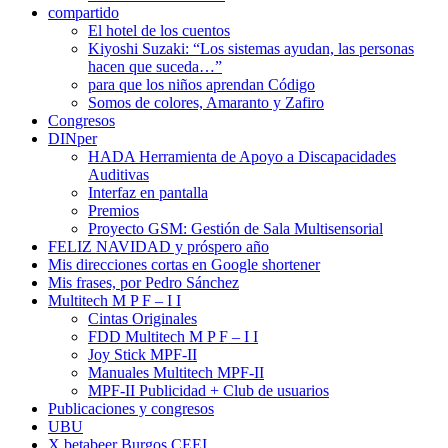
compartido
El hotel de los cuentos
Kiyoshi Suzaki: “Los sistemas ayudan, las personas
hacen que suceda…”
para que los niños aprendan Código
Somos de colores, Amaranto y Zafiro
Congresos
DINper
HADA Herramienta de Apoyo a Discapacidades
Auditivas
Interfaz en pantalla
Premios
Proyecto GSM: Gestión de Sala Multisensorial
FELIZ NAVIDAD y próspero año
Mis direcciones cortas en Google shortener
Mis frases, por Pedro Sánchez
Multitech M P F – I I
Cintas Originales
FDD Multitech M P F – I I
Joy Stick MPF-II
Manuales Multitech MPF-II
MPF-II Publicidad + Club de usuarios
Publicaciones y congresos
UBU
X betabeer Burgos CEEI