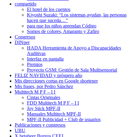
compartido
El hotel de los cuentos
Kiyoshi Suzaki: “Los sistemas ayudan, las personas
hacen que suceda…”
para que los niños aprendan Código
Somos de colores, Amaranto y Zafiro
Congresos
DINper
HADA Herramienta de Apoyo a Discapacidades
Auditivas
Interfaz en pantalla
Premios
Proyecto GSM: Gestión de Sala Multisensorial
FELIZ NAVIDAD y próspero año
Mis direcciones cortas en Google shortener
Mis frases, por Pedro Sánchez
Multitech M P F – I I
Cintas Originales
FDD Multitech M P F – I I
Joy Stick MPF-II
Manuales Multitech MPF-II
MPF-II Publicidad + Club de usuarios
Publicaciones y congresos
UBU
X betabeer Burgos CEEI