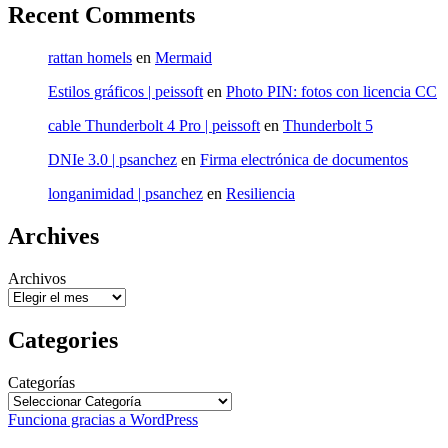
Recent Comments
rattan homels
en
Mermaid
Estilos gráficos | peissoft
en
Photo PIN: fotos con licencia CC
cable Thunderbolt 4 Pro | peissoft
en
Thunderbolt 5
DNIe 3.0 | psanchez
en
Firma electrónica de documentos
longanimidad | psanchez
en
Resiliencia
Archives
Archivos
Categories
Categorías
Funciona gracias a WordPress