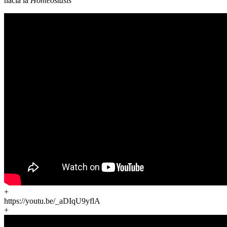
hacia la
Homeostasis
+
https://youtu.be/_aDIqU9yflA
+