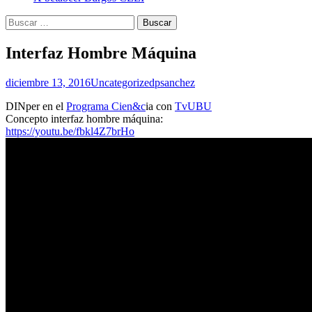
Buscar:
Interfaz Hombre Máquina
diciembre 13, 2016
Uncategorized
psanchez
DINper en el
Programa Cien&c
ia con
TvUBU
Concepto interfaz hombre máquina:
https://youtu.be/fbkl4Z7brHo