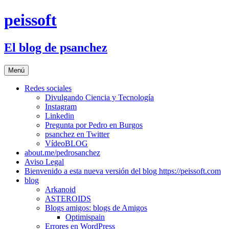
Saltar
peissoft
al
contenido
El blog de psanchez
Menú
Redes sociales
Divulgando Ciencia y Tecnología
Instagram
Linkedin
Pregunta por Pedro en Burgos
psanchez en Twitter
VídeoBLOG
about.me/pedrosanchez
Aviso Legal
Bienvenido a esta nueva versión del blog https://peissoft.com
blog
Arkanoid
ASTEROIDS
Blogs amigos: blogs de Amigos
Optimispain
Errores en WordPress