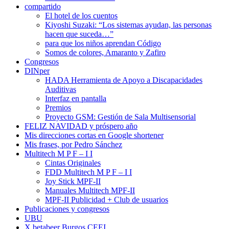
compartido
El hotel de los cuentos
Kiyoshi Suzaki: “Los sistemas ayudan, las personas
hacen que suceda…”
para que los niños aprendan Código
Somos de colores, Amaranto y Zafiro
Congresos
DINper
HADA Herramienta de Apoyo a Discapacidades
Auditivas
Interfaz en pantalla
Premios
Proyecto GSM: Gestión de Sala Multisensorial
FELIZ NAVIDAD y próspero año
Mis direcciones cortas en Google shortener
Mis frases, por Pedro Sánchez
Multitech M P F – I I
Cintas Originales
FDD Multitech M P F – I I
Joy Stick MPF-II
Manuales Multitech MPF-II
MPF-II Publicidad + Club de usuarios
Publicaciones y congresos
UBU
X betabeer Burgos CEEI