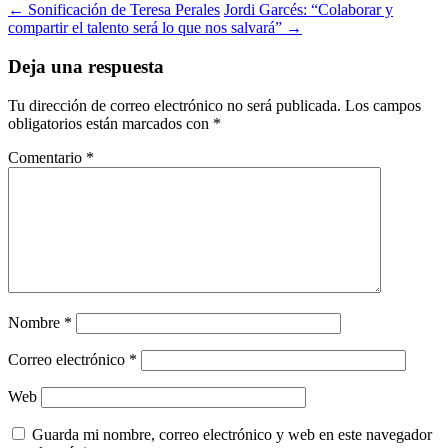
Navegación
←
Sonificación de Teresa Perales
Jordi Garcés: “Colaborar y
compartir el talento será lo que nos salvará”
→
de
entradas
Deja una respuesta
Tu dirección de correo electrónico no será publicada.
Los campos
obligatorios están marcados con
*
Comentario
*
Nombre
*
Correo electrónico
*
Web
Guarda mi nombre, correo electrónico y web en este navegador