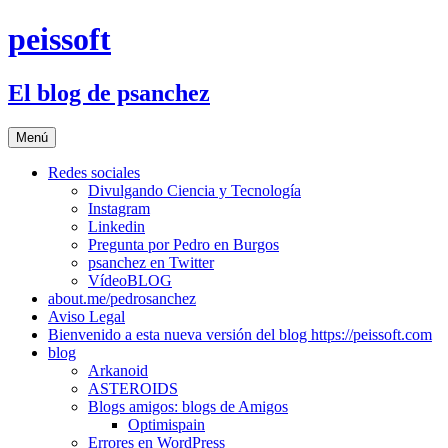
Saltar
peissoft
al
contenido
El blog de psanchez
Menú
Redes sociales
Divulgando Ciencia y Tecnología
Instagram
Linkedin
Pregunta por Pedro en Burgos
psanchez en Twitter
VídeoBLOG
about.me/pedrosanchez
Aviso Legal
Bienvenido a esta nueva versión del blog https://peissoft.com
blog
Arkanoid
ASTEROIDS
Blogs amigos: blogs de Amigos
Optimispain
Errores en WordPress