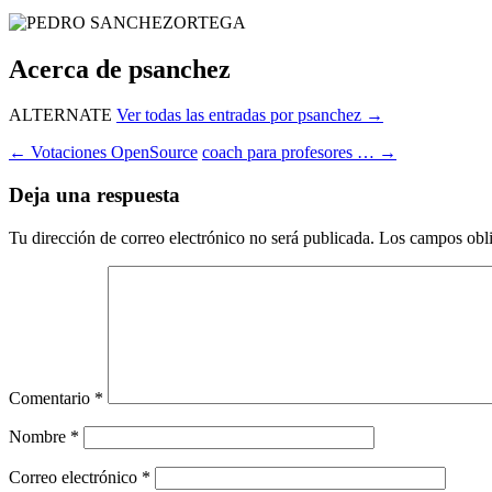
Acerca de psanchez
ALTERNATE
Ver todas las entradas por psanchez
→
Navegación
←
Votaciones OpenSource
coach para profesores …
→
de
Deja una respuesta
entradas
Tu dirección de correo electrónico no será publicada.
Los campos obli
Comentario
*
Nombre
*
Correo electrónico
*