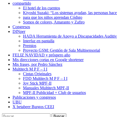
compartido
El hotel de los cuentos
Kiyoshi Suzaki: “Los sistemas ayudan, las personas ha
para que los niños aprendan Código
Somos de colores, Amaranto y Zafiro
Congresos
DINper
HADA Herramienta de Apoyo a Discapacidades Auditiv
Interfaz en pantalla
Premios
Proyecto GSM: Gestión de Sala Multisensorial
FELIZ NAVIDAD y próspero año
Mis direcciones cortas en Google shortener
Mis frases, por Pedro Sánchez
Multitech M P F – I I
Cintas Originales
FDD Multitech M P F – I I
Joy Stick MPF-II
Manuales Multitech MPF-II
MPF-II Publicidad + Club de usuarios
Publicaciones y congresos
UBU
X betabeer Burgos CEEI
Buscar: