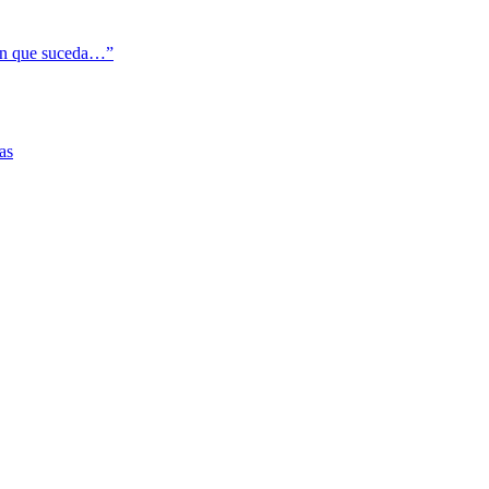
cen que suceda…”
as