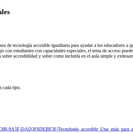
ales
os de tecnología accesible igualitaria para ayudar a los educadores a qu
ajo con estudiantes con capacidades especiales, el tema de acceso pued
n sobre accesibilidad y sobre como incluirla en el aula simple y exitosa
 cada tipo.
-4C8B-9A5F-DAD3F6DEBF3F/Tecnologia_accesible_Una_guia_para_e